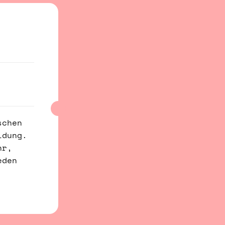
schen
ldung.
hr,
eden
.