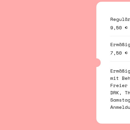
Regulä
9,50 €
Ermäßi
7,50 €
Ermäßi
mit Be
Freier
DRK, T
Samsta
Anmeld